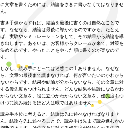
に文章を書くためには、結論をさきに書かなくてはなりませ
ん。
書き手側からすれば、結論を最後に書くのは自然なことで
す。なぜなら、結論は最後に導かれるのですから。たとえ
ば、実験やシミュレーションをして、その結果から結論を導
き出します。あるいは、お客様からクレームが来て、対策を
決めるのです。やったことをやった順に書くのが楽なので
す。
しかし、読み手にとっては迷惑この上ありません。なぜな
ら、文章の最後まで読まなければ、何が言いたいのかわから
ないからです。結果や結論が分からないなら、その文章に対
する優先度もつけられません。どんな結果や結論になるかわ
からない文章を、役に立つかわからない文章を、優先度もつ
けづに読み続けるほど人は暇ではありません。
読み手本位に考えると、結論は先に述べなければなりませ
ん。結論を先に述べることで、読み手は先まで読み進むかの
判断できます。その文章に対する優先度が付けられるので