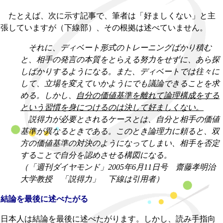
たとえば、次に示す記事で、筆者は「好ましくない」と主
張していますが（下線部）、その根拠は述べていません。
それに、ディベート形式のトレーニングばかり積む
と、相手の発言の本質をとらえる努力をせずに、あら探
しばかりするようになる。また、ディベートでは往々に
して、立場を変えていかようにでも議論できることを求
める。しかし、
自分の価値基準を離れて論理構成をする
という習慣を身につけるのは決して好ましくない。
説得力が必要とされるケースとは、自分と相手の価値
基準が異なるときである。このとき論理力に頼ると、双
方の価値基準の対決のようになってしまい、相手を否定
することで自分を認めさせる構図になる。
（「週刊ダイヤモンド」2005年6月11日号 齋藤孝明治
大学教授 「説得力」 下線は引用者）
結論を最後に述べたがる
日本人は結論を最後に述べたがります。しかし、読み手指向