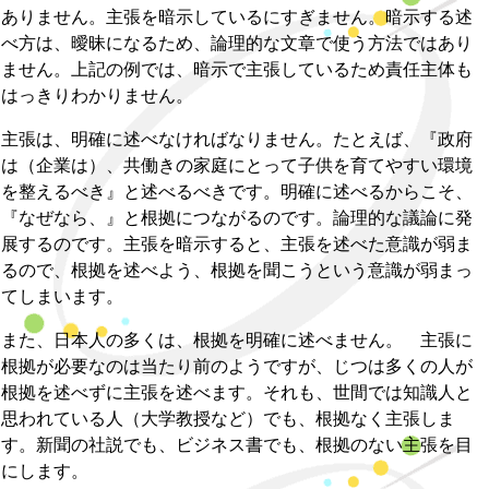
ありません。主張を暗示しているにすぎません。暗示する述
べ方は、曖昧になるため、論理的な文章で使う方法ではあり
ません。上記の例では、暗示で主張しているため責任主体も
はっきりわかりません。
主張は、明確に述べなければなりません。たとえば、『政府
は（企業は）、共働きの家庭にとって子供を育てやすい環境
を整えるべき』と述べるべきです。明確に述べるからこそ、
『なぜなら、』と根拠につながるのです。論理的な議論に発
展するのです。主張を暗示すると、主張を述べた意識が弱ま
るので、根拠を述べよう、根拠を聞こうという意識が弱まっ
てしまいます。
また、日本人の多くは、根拠を明確に述べません。 主張に
根拠が必要なのは当たり前のようですが、じつは多くの人が
根拠を述べずに主張を述べます。それも、世間では知識人と
思われている人（大学教授など）でも、根拠なく主張しま
す。新聞の社説でも、ビジネス書でも、根拠のない主張を目
にします。