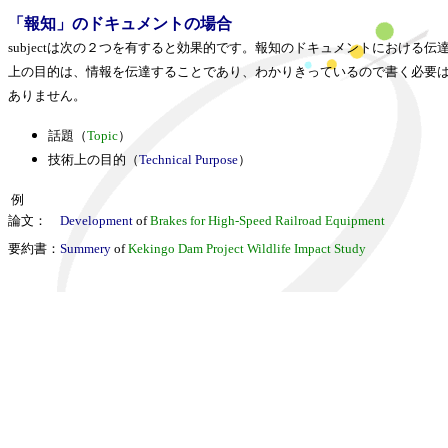
「報知」のドキュメントの場合
subjectは次の２つを有すると効果的です。報知のドキュメントにおける伝
上の目的は、情報を伝達することであり、わかりきっているので書く必要
ありません。
話題（
Topic
）
技術上の目的（
Technical Purpose
）
例
論文：
Development
of
Brakes for High-Speed Railroad Equipment
要約書：
Summery
of
Kekingo Dam Project Wildlife Impact Study