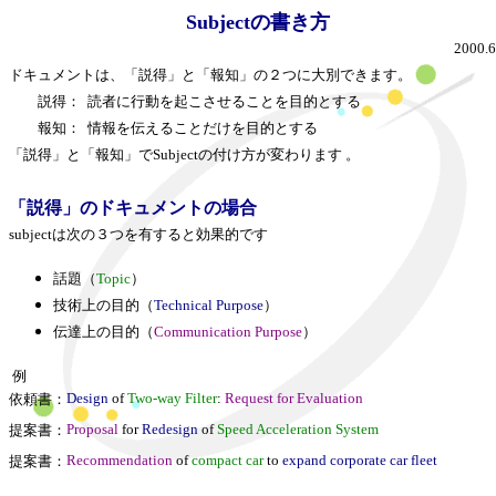
Subjectの書き方
2000.6
ドキュメントは、「説得」と「報知」の２つに大別できます。
説得： 読者に行動を起こさせることを目的とする
報知： 情報を伝えることだけを目的とする
「説得」と「報知」でSubjectの付け方が変わります 。
「説得」のドキュメントの場合
subjectは次の３つを有すると効果的です
話題（
Topic
）
技術上の目的（
Technical Purpose
）
伝達上の目的（
Communication Purpose
）
例
Design
of
Two-way Filter
:
Request for Evaluation
依頼書：
Proposal
for
Redesign
of
Speed Acceleration System
提案書：
Recommendation
of
compact car
to
expand corporate car fleet
提案書：