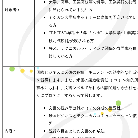
大学、高専、工業高校等で科学、工業英語の指導
対象者：
に当たられている先生方
ミシガン大学集中セミナーに参加を予定されてい
る方
TEP TEST(早稲田大学-ミシガン大学科学･工業英
検定試験)を受験される方
将来、テクニカルライティング関係の専門職を目
指している方
国際ビジネスに必須の各種ドキュメントの効率的な作成
を習得します。また、米国の製造物責任（P/L）や知的
有権にも触れ、文書レベルでそれらの諸問題から会社を
かにプロテクトするかも学習します。
文書の読み手は誰か（その分析の重要性）
米国ビジネスとテクニカルコミュニケーション慣
習
内容：
説得を目的とした文書の作成法