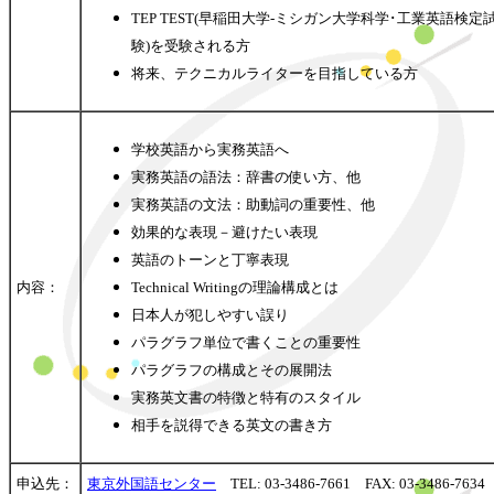
TEP TEST(早稲田大学-ミシガン大学科学･工業英語検定
験)を受験される方
将来、テクニカルライターを目指している方
学校英語から実務英語へ
実務英語の語法：辞書の使い方、他
実務英語の文法：助動詞の重要性、他
効果的な表現－避けたい表現
英語のトーンと丁寧表現
内容：
Technical Writingの理論構成とは
日本人が犯しやすい誤り
パラグラフ単位で書くことの重要性
パラグラフの構成とその展開法
実務英文書の特徴と特有のスタイル
相手を説得できる英文の書き方
申込先：
東京外国語センター
TEL: 03-3486-7661 FAX: 03-3486-7634