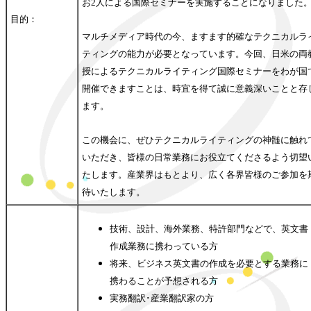
お2人による国際セミナーを実施することになりました
目的：
マルチメディア時代の今、ますます的確なテクニカルラ
ティングの能力が必要となっています。今回、日米の両
授によるテクニカルライティング国際セミナーをわが国
開催できますことは、時宜を得て誠に意義深いことと存
ます。
この機会に、ぜひテクニカルライティングの神髄に触れ
いただき、皆様の日常業務にお役立てくださるよう切望
たします。産業界はもとより、広く各界皆様のご参加を
待いたします。
技術、設計、海外業務、特許部門などで、英文書
作成業務に携わっている方
将来、ビジネス英文書の作成を必要とする業務に
携わることが予想される方
実務翻訳･産業翻訳家の方