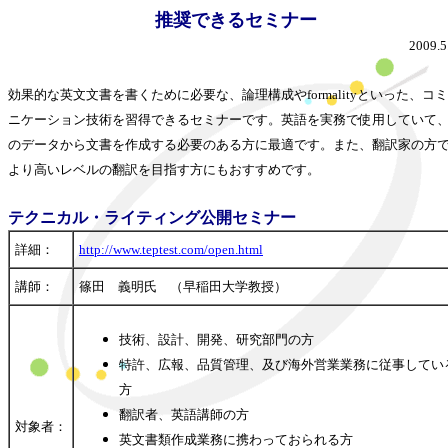
推奨できるセミナー
2009.5
効果的な英文文書を書くために必要な、論理構成やformalityといった、コ
ニケーション技術を習得できるセミナーです。英語を実務で使用していて
のデータから文書を作成する必要のある方に最適です。また、翻訳家の方
より高いレベルの翻訳を目指す方にもおすすめです。
テクニカル・ライティング公開セミナー
詳細：
http://www.teptest.com/open.html
講師：
篠田 義明氏 （早稲田大学教授）
技術、設計、開発、研究部門の方
特許、広報、品質管理、及び海外営業業務に従事してい
方
翻訳者、英語講師の方
対象者：
英文書類作成業務に携わっておられる方