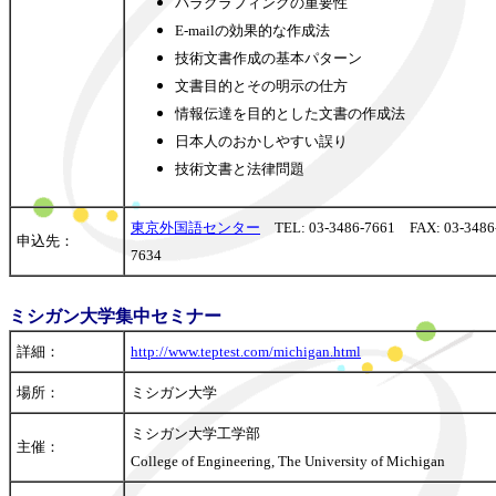
パラグラフィングの重要性
E-mailの効果的な作成法
技術文書作成の基本パターン
文書目的とその明示の仕方
情報伝達を目的とした文書の作成法
日本人のおかしやすい誤り
技術文書と法律問題
東京外国語センター
TEL: 03-3486-7661 FAX: 03-3486
申込先：
7634
ミシガン大学集中セミナー
詳細：
http://www.teptest.com/michigan.html
場所：
ミシガン大学
ミシガン大学工学部
主催：
College of Engineering, The University of Michigan