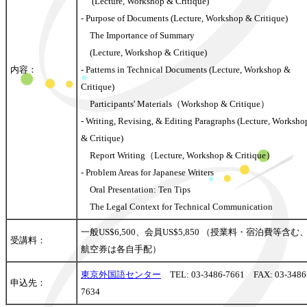
(Lecture, Workshop & Critique)
- Purpose of Documents (Lecture, Workshop & Critique)
The Importance of Summary
(Lecture, Workshop & Critique)
内容：
- Patterns in Technical Documents (Lecture, Workshop &
Critique)
Participants' Materials（Workshop & Critique）
- Writing, Revising, & Editing Paragraphs (Lecture, Worksho
& Critique)
Report Writing（Lecture, Workshop & Critique）
- Problem Areas for Japanese Writers
Oral Presentation: Ten Tips
The Legal Context for Technical Communication
一般US$6,500、会員US$5,850 （授業料・宿泊費等含む
受講料：
航空券は各自手配）
東京外国語センター
TEL: 03-3486-7661 FAX: 03-3486
申込先：
7634