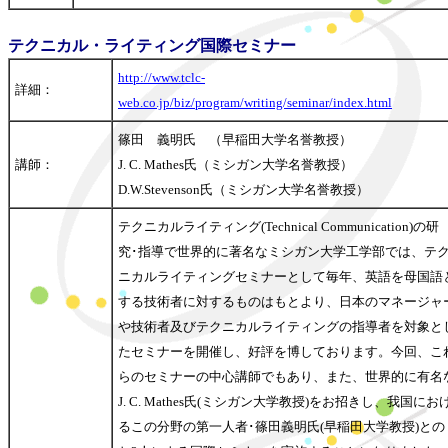
テクニカル・ライティング国際セミナー
http://www.tclc-
詳細：
web.co.jp/biz/program/writing/seminar/index.html
篠田 義明氏 （早稲田大学名誉教授）
講師：
J. C. Mathes氏（ミシガン大学名誉教授）
D.W.Stevenson氏（ミシガン大学名誉教授）
テクニカルライティング(Technical Communication)の研
究･指導で世界的に著名なミシガン大学工学部では、テ
ニカルライティングセミナーとして毎年、英語を母国語
する技術者に対するものはもとより、日本のマネージャ
や技術者及びテクニカルライティングの指導者を対象と
たセミナーを開催し、好評を博しております。今回、こ
らのセミナーの中心講師でもあり、また、世界的に有名
J. C. Mathes氏(ミシガン大学教授)をお招きし、我国にお
るこの分野の第一人者･篠田義明氏(早稲田大学教授)との