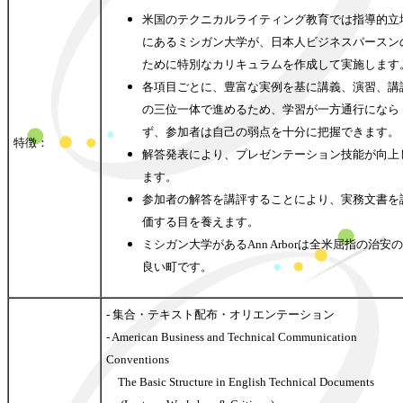
米国のテクニカルライティング教育では指導的立
にあるミシガン大学が、日本人ビジネスパースン
ために特別なカリキュラムを作成して実施します
各項目ごとに、豊富な実例を基に講義、演習、講
の三位一体で進めるため、学習が一方通行になら
ず、参加者は自己の弱点を十分に把握できます。
特徴：
解答発表により、プレゼンテーション技能が向上
ます。
参加者の解答を講評することにより、実務文書を
価する目を養えます。
ミシガン大学があるAnn Arborは全米屈指の治安の
良い町です。
- 集合・テキスト配布・オリエンテーション
- American Business and Technical Communication
Conventions
The Basic Structure in English Technical Documents