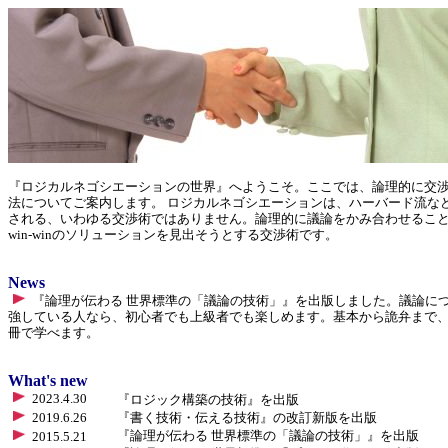
『ロジカルネゴシエーションの世界』へようこそ。ここでは、論理的に交
法についてご案内します。 ロジカルネゴシエーションは、ハーバード流な
される、いわゆる交渉術ではありません。論理的に議論をかみ合わせるこ
win-winのソリューションを見出そうとする交渉術です。
News
『論理が伝わる 世界標準の「議論の技術」』を出版しました。議論に
強している人なら、初心者でも上級者でも楽しめます。基本から詭弁まで
冊で学べます。
What's new
2023.4.30
『ロジック構築の技術』
を出版
2019.6.26
『書く技術・伝える技術』の改訂新版を出版
『論理が伝わる 世界標準の「議論の技術」』を出版
2015.5.21