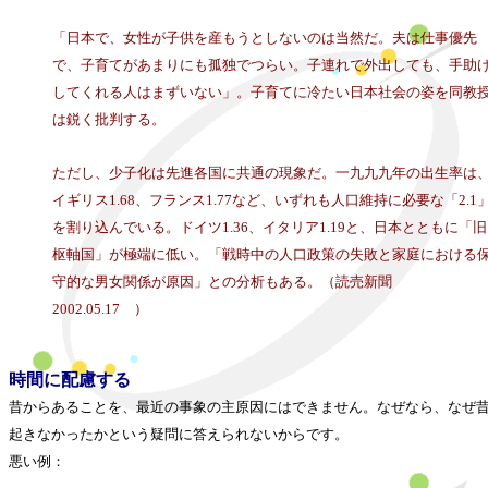
「日本で、女性が子供を産もうとしないのは当然だ。夫は仕事優先
で、子育てがあまりにも孤独でつらい。子連れで外出しても、手助
してくれる人はまずいない」。子育てに冷たい日本社会の姿を同教
は鋭く批判する。
ただし、少子化は先進各国に共通の現象だ。一九九九年の出生率は
イギリス1.68、フランス1.77など、いずれも人口維持に必要な「2.1
を割り込んでいる。ドイツ1.36、イタリア1.19と、日本とともに「旧
枢軸国」が極端に低い。「戦時中の人口政策の失敗と家庭における
守的な男女関係が原因」との分析もある。（読売新聞
2002.05.17 ）
時間に配慮する
昔からあることを、最近の事象の主原因にはできません。なぜなら、なぜ
起きなかったかという疑問に答えられないからです。
悪い例：