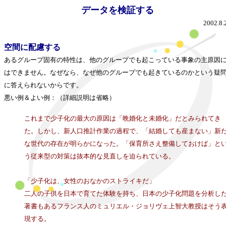
データを検証する
2002.8.
空間に配慮する
あるグループ固有の特性は、他のグループでも起こっている事象の主原因
はできません。なぜなら、なぜ他のグループでも起きているのかという疑
に答えられないからです。
悪い例＆よい例：（詳細説明は省略）
これまで少子化の最大の原因は「晩婚化と未婚化」だとみられてき
た。しかし、新人口推計作業の過程で、「結婚しても産まない」新
な世代の存在が明らかになった。「保育所さえ整備しておけば」と
う従来型の対策は抜本的な見直しを迫られている。
「少子化は、女性のおなかのストライキだ」
二人の子供を日本で育てた体験を持ち、日本の少子化問題を分析し
著書もあるフランス人のミュリエル・ジョリヴェ上智大教授はそう
現する。