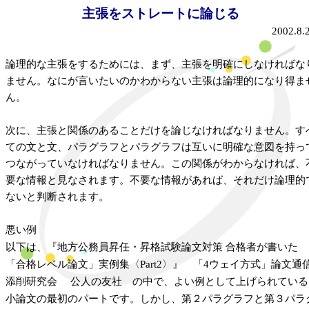
主張をストレートに論じる
2002.8.
論理的な主張をするためには、まず、主張を明確にしなければな
ません。なにが言いたいのかわからない主張は論理的になり得ま
ん。
次に、主張と関係のあることだけを論じなければなりません。す
ての文と文、パラグラフとパラグラフは互いに明確な意図を持っ
つながっていなければなりません。この関係がわからなければ、
要な情報と見なされます。不要な情報があれば、それだけ論理的
ないと判断されます。
悪い例
以下は、
『地方公務員昇任・昇格試験論文対策
合格者が書いた
「合格レベル論文」実例集〈
Part2
〉』 「
4
ウェイ方式」論文通
添削研究会
公人の友社 の中で、よい例として上げられている
小論文の最初のパートです。しかし、第２パラグラフと第３パラ