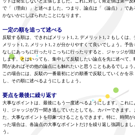
ットは発生しないと主張しました。これに対して肯定側は第一反
で「（理由）」と述べました。つまり、論点は「（論点）」であ
かないかにしぼられたことになります。
一定の順を追って述べる
反駁する順は、できればメリット1, 2, デメリット1, 2 もしくは、
メリット1, 2, メリット1, 2 が分かりやすくて良いでしょう。予告
なしにあっちに行ったりこっちに行ったりすると、ジャッジが混
します。とはいっても、集中して反駁したい論点を先に述べて、
間があればその他の論点にも触れたいと思うこともあるでしょう
この場合には、反駁の一番最初にどの順番で反駁していくかを示
し、その順に述べるようにしましょう。
要点を最後に繰り返す
大事なポイントは、最後にもう一度述べるようにします。これに
り、ジャッジが万一聞き逃していたとしても、カバーできます。
た、大事なポイントを印象づけることもできます。特に、時間が
った場合は、各論点の大事なポイントだけを繰り返し強調しまし
う。