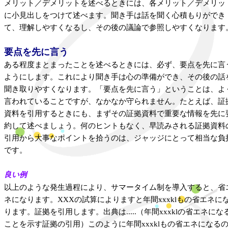
メリット／デメリットを述べるときには、各メリット／デメリッ
に小見出しをつけて述べます。聞き手は話を聞く心積もりができ
て、理解しやすくなるし、その後の議論で参照しやすくなります
要点を先に言う
ある程度まとまったことを述べるときには、必ず、要点を先に言
ようにします。これにより聞き手は心の準備ができ、その後の話
聞き取りやすくなります。「要点を先に言う」ということは、よ
言われていることですが、なかなか守られません。たとえば、証
資料を引用するときにも、まずその証拠資料で重要な情報を先に
約して述べましょう。何のヒントもなく、早読みされる証拠資料
引用から大事なポイントを拾うのは、ジャッジにとって相当な負
です。
良い例
以上のような発生過程により、サマータイム制を導入すると、省
ネになります。XXXの試算によりますと年間xxxklもの省エネに
ります。証拠を引用します。出典は.....（年間xxxklの省エネにな
ことを示す証拠の引用）このように年間xxxklもの省エネになる