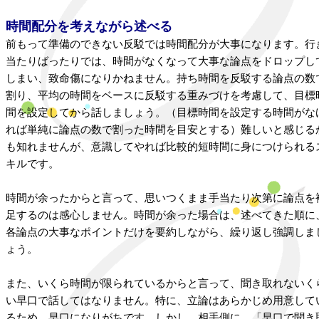
時間配分を考えながら述べる
前もって準備のできない反駁では時間配分が大事になります。行
当たりばったりでは、時間がなくなって大事な論点をドロップし
しまい、致命傷になりかねません。持ち時間を反駁する論点の数
割り、平均の時間をベースに反駁する重みづけを考慮して、目標
間を設定してから話しましょう。（目標時間を設定する時間がな
れば単純に論点の数で割った時間を目安とする）難しいと感じる
も知れませんが、意識してやれば比較的短時間に身につけられる
キルです。
時間が余ったからと言って、思いつくまま手当たり次第に論点を
足するのは感心しません。時間が余った場合は、述べてきた順に
各論点の大事なポイントだけを要約しながら、繰り返し強調しま
ょう。
また、いくら時間が限られているからと言って、聞き取れないく
い早口で話してはなりません。特に、立論はあらかじめ用意して
るため、早口になりがちです。しかし、相手側に、「早口で聞き